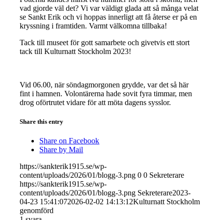
vad gjorde väl det? Vi var väldigt glada att så många velat
se Sankt Erik och vi hoppas innerligt att få återse er på en
kryssning i framtiden. Varmt välkomna tillbaka!
Tack till museet för gott samarbete och givetvis ett stort
tack till Kulturnatt Stockholm 2023!
Vid 06.00, när söndagmorgonen grydde, var det så här
fint i hamnen. Volontärerna hade sovit fyra timmar, men
drog oförtrutet vidare för att möta dagens sysslor.
Share this entry
Share on Facebook
Share by Mail
https://sankterik1915.se/wp-
content/uploads/2026/01/blogg-3.png
0
0
Sekreterare
https://sankterik1915.se/wp-
content/uploads/2026/01/blogg-3.png
Sekreterare
2023-
04-23 15:41:07
2026-02-02 14:13:12
Kulturnatt Stockholm
genomförd
1
svara