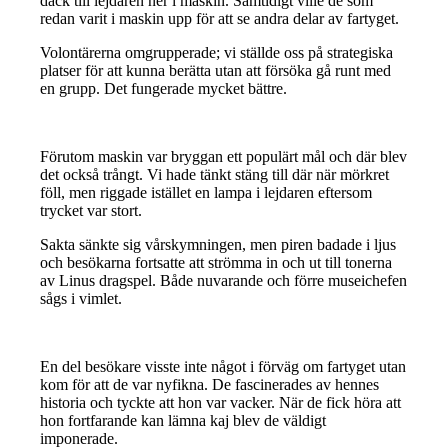
däck till lejdaren ner i maskin. Samtidigt ville de som
redan varit i maskin upp för att se andra delar av fartyget.
Volontärerna omgrupperade; vi ställde oss på strategiska
platser för att kunna berätta utan att försöka gå runt med
en grupp. Det fungerade mycket bättre.
Förutom maskin var bryggan ett populärt mål och där blev
det också trångt. Vi hade tänkt stäng till där när mörkret
föll, men riggade istället en lampa i lejdaren eftersom
trycket var stort.
Sakta sänkte sig vårskymningen, men piren badade i ljus
och besökarna fortsatte att strömma in och ut till tonerna
av Linus dragspel. Både nuvarande och förre museichefen
sågs i vimlet.
En del besökare visste inte något i förväg om fartyget utan
kom för att de var nyfikna. De fascinerades av hennes
historia och tyckte att hon var vacker. När de fick höra att
hon fortfarande kan lämna kaj blev de väldigt
imponerade.