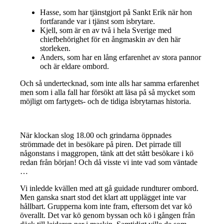
Hasse, som har tjänstgjort på Sankt Erik när hon
fortfarande var i tjänst som isbrytare.
Kjell, som är en av två i hela Sverige med
chiefbehörighet för en ångmaskin av den här
storleken.
Anders, som har en lång erfarenhet av stora pannor
och är eldare ombord.
Och så undertecknad, som inte alls har samma erfarenhet
men som i alla fall har försökt att läsa på så mycket som
möjligt om fartygets- och de tidiga isbrytarnas historia.
När klockan slog 18.00 och grindarna öppnades
strömmade det in besökare på piren. Det pirrade till
någonstans i maggropen, tänk att det stått besökare i kö
redan från början! Och då visste vi inte vad som väntade
…
Vi inledde kvällen med att gå guidade rundturer ombord.
Men ganska snart stod det klart att upplägget inte var
hållbart. Grupperna kom inte fram, eftersom det var kö
överallt. Det var kö genom byssan och kö i gången från