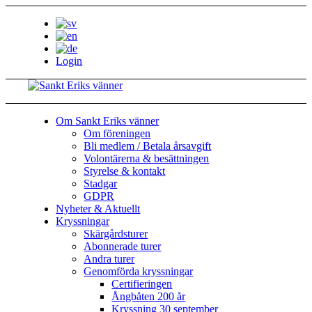
Login
Om Sankt Eriks vänner
Om föreningen
Bli medlem / Betala årsavgift
Volontärerna & besättningen
Styrelse & kontakt
Stadgar
GDPR
Nyheter & Aktuellt
Kryssningar
Skärgårdsturer
Abonnerade turer
Andra turer
Genomförda kryssningar
Certifieringen
Ångbåten 200 år
Kryssning 30 september