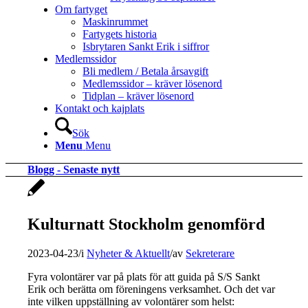
Om fartyget
Maskinrummet
Fartygets historia
Isbrytaren Sankt Erik i siffror
Medlemssidor
Bli medlem / Betala årsavgift
Medlemssidor – kräver lösenord
Tidplan – kräver lösenord
Kontakt och kajplats
Sök
Menu
Menu
Blogg - Senaste nytt
Kulturnatt Stockholm genomförd
2023-04-23
/
i
Nyheter & Aktuellt
/
av
Sekreterare
Fyra volontärer var på plats för att guida på S/S Sankt
Erik och berätta om föreningens verksamhet. Och det var
inte vilken uppställning av volontärer som helst: