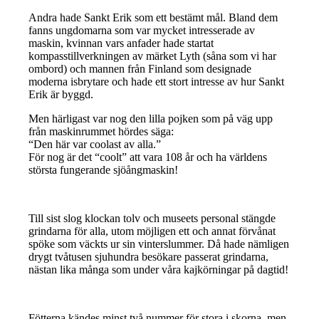
Andra hade Sankt Erik som ett bestämt mål. Bland dem
fanns ungdomarna som var mycket intresserade av
maskin, kvinnan vars anfader hade startat
kompasstillverkningen av märket Lyth (såna som vi har
ombord) och mannen från Finland som designade
moderna isbrytare och hade ett stort intresse av hur Sankt
Erik är byggd.
Men härligast var nog den lilla pojken som på väg upp
från maskinrummet hördes säga:
“Den här var coolast av alla.”
För nog är det “coolt” att vara 108 år och ha världens
största fungerande sjöångmaskin!
Till sist slog klockan tolv och museets personal stängde
grindarna för alla, utom möjligen ett och annat förvånat
spöke som väckts ur sin vinterslummer. Då hade nämligen
drygt tvåtusen sjuhundra besökare passerat grindarna,
nästan lika många som under våra kajkörningar på dagtid!
Fötterna kändes minst två nummer för stora i skorna, men