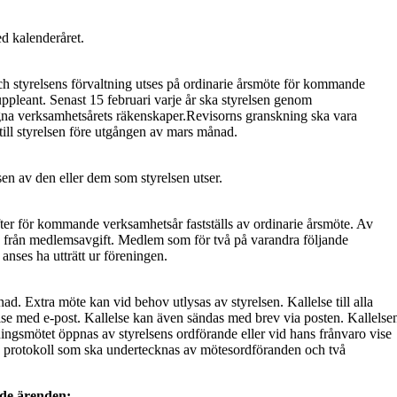
d kalenderåret.
h styrelsens förvaltning utses på ordinarie årsmöte för kommande
uppleant. Senast 15 februari varje år ska styrelsen genom
ngna verksamhetsårets räkenskaper.Revisorns granskning ska vara
till styrelsen före utgången av mars månad.
en av den eller dem som styrelsen utser.
ter för kommande verksamhetsår fastställs av ordinarie årsmöte. Av
d från medlemsavgift. Medlem som för två på varandra följande
anses ha utträtt ur föreningen.
d. Extra möte kan vid behov utlysas av styrelsen. Kallelse till alla
lse med e-post. Kallelse kan även sändas med brev via posten. Kallelse
ningsmötet öppnas av styrelsens ordförande eller vid hans frånvaro vise
s protokoll som ska undertecknas av mötesordföranden och två
nde ärenden: