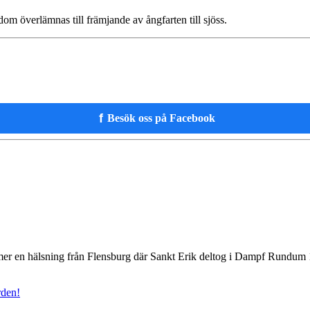
m överlämnas till främjande av ångfarten till sjöss.
f
Besök oss på Facebook
mer en hälsning från Flensburg där Sankt Erik deltog i Dampf Rund
rden!