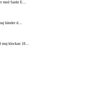
urer med Sankt E…
8 maj händer d…
28 maj klockan 18…