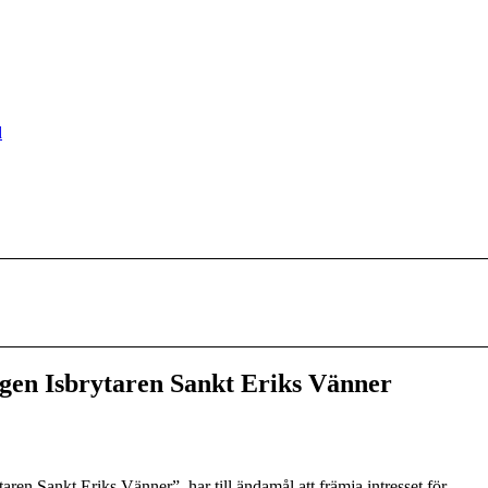
d
ngen Isbrytaren Sankt Eriks Vänner
ren Sankt Eriks Vänner”, har till ändamål att främja intresset för