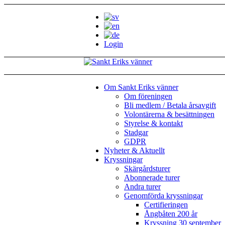
Login
Om Sankt Eriks vänner
Om föreningen
Bli medlem / Betala årsavgift
Volontärerna & besättningen
Styrelse & kontakt
Stadgar
GDPR
Nyheter & Aktuellt
Kryssningar
Skärgårdsturer
Abonnerade turer
Andra turer
Genomförda kryssningar
Certifieringen
Ångbåten 200 år
Kryssning 30 september