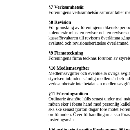
§7 Verksamhetsår
Föreningens verksamhetsår sammanfaller me
§8 Revision
För gransking av föreningens räkenskaper oc
kalenderår minst en revisor och en revisorss
kassaförvaltaren till revisorn överlämna gå
avslutad och revisionsberättelse överlämnad 
§9 Firmateckning
Föreningens firma tecknas förutom av styrels
§10 Medlemsavgifter
Medlemsavgifter och eventuella övriga avgif
styrelsen inbjuden ständig medlem är befria
verksamhetsår inte betalat sin medlemsavgift 
§11 Föreningsmöten
Ordinarie årsmöte hålls senast under maj måna
möten sker i första hand med personlig kalle
ska ske senast fjorton dagar före mötet.Före
ordföranden. Över förhandlingarna ska föra
justeringsmän.
Vid ordinarie årsmöte förekommer följa