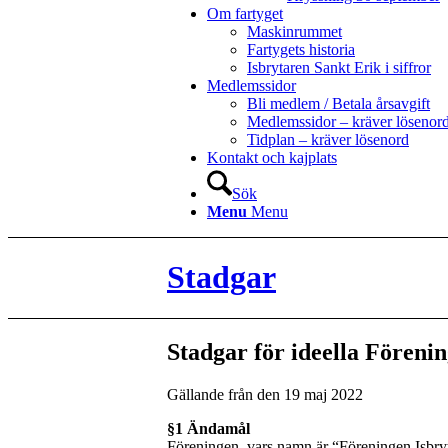
Om fartyget
Maskinrummet
Fartygets historia
Isbrytaren Sankt Erik i siffror
Medlemssidor
Bli medlem / Betala årsavgift
Medlemssidor – kräver lösenor
Tidplan – kräver lösenord
Kontakt och kajplats
Sök
Menu
Menu
Stadgar
Stadgar för ideella Föreni
Gällande från den 19 maj 2022
§1 Ändamål
Föreningen, vars namn är “Föreningen Isbryta