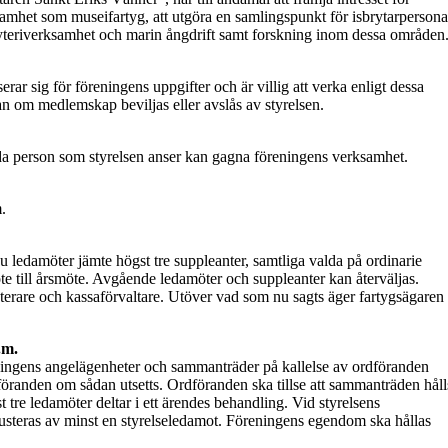
ksamhet som museifartyg, att utgöra en samlingspunkt för isbrytarpersona
isbryteriverksamhet och marin ångdrift samt forskning inom dessa områden
serar sig för föreningens uppgifter och är villig att verka enligt dessa
om medlemskap beviljas eller avslås av styrelsen.
uda person som styrelsen anser kan gagna föreningens verksamhet.
.
sju ledamöter jämte högst tre suppleanter, samtliga valda på ordinarie
öte till årsmöte. Avgående ledamöter och suppleanter kan återväljas.
reterare och kassaförvaltare. Utöver vad som nu sagts äger fartygsägaren
.m.
eningens angelägenheter och sammanträder på kallelse av ordföranden
rdföranden om sådan utsetts. Ordföranden ska tillse att sammanträden håll
t tre ledamöter deltar i ett ärendes behandling. Vid styrelsens
usteras av minst en styrelseledamot. Föreningens egendom ska hållas