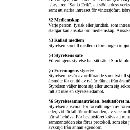
isbrytaren “Sankt Erik”, att stödja dess ver
samt att stärka intresset för vintersjöfart, 
§2 Medlemskap
Varje person, fysisk eller juridisk, som intres
stadgar kan ansöka om medlemskap. Ansökan 
§3 Kallad medlem
Styrelsen kan till medlem i föreningen inbj
§4 Styrelsens säte
Föreningens styrelse har sitt säte i Stockholm
§5 Föreningens styrelse
Styrelsen består av ordförande samt två till 
årsmöte för en tid av två år räknat från årsm
Styrelsen väljer inom sig eller utom sig sek
rätt att utse en styrelseledamot.
§6 Styrelsesammanträden, beslutsföret m
Styrelsen ansvarar för förvaltningen av för
eller, vid förfall för ordföranden, av vice o
när så behövs. För beslutsföret krävs att mins
sammanträden ska föras protokoll, som ska j
avskiljd från annan egendom.