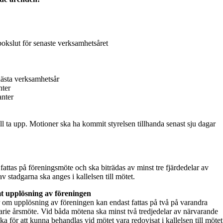
bokslut för senaste verksamhetsåret
nästa verksamhetsår
nter
anter
ll ta upp. Motioner ska ha kommit styrelsen tillhanda senast sju dagar
attas på föreningsmöte och ska biträdas av minst tre fjärdedelar av
 stadgarna ska anges i kallelsen till mötet.
t upplösning av föreningen
r om upplösning av föreningen kan endast fattas på två på varandra
arie årsmöte. Vid båda mötena ska minst två tredjedelar av närvarande
a för att kunna behandlas vid mötet vara redovisat i kallelsen till mötet