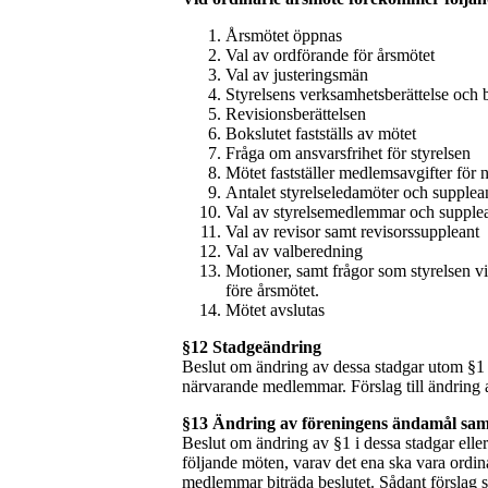
Årsmötet öppnas
Val av ordförande för årsmötet
Val av justeringsmän
Styrelsens verksamhetsberättelse och 
Revisionsberättelsen
Bokslutet fastställs av mötet
Fråga om ansvarsfrihet för styrelsen
Mötet fastställer medlemsavgifter för 
Antalet styrelseledamöter och supplea
Val av styrelsemedlemmar och supple
Val av revisor samt revisorssuppleant
Val av valberedning
Motioner, samt frågor som styrelsen vi
före årsmötet.
Mötet avslutas
§12
Stadgeändring
Beslut om ändring av dessa stadgar utom §1 f
närvarande medlemmar. Förslag till ändring av
§13
Ändring av föreningens ändamål sam
Beslut om ändring av §1 i dessa stadgar elle
följande möten, varav det ena ska vara ordin
medlemmar biträda beslutet. Sådant förslag sk