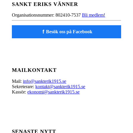
SANKT ERIKS VÄNNER
Organisationsnummer: 802410-7537
Bli medlem!
f
Besök oss på Facebook
MAILKONTAKT
Mail:
info@sankterik1915.se
Sekreterare:
kontakt@sankterik1915.se
Kassör:
ekonomi@sankterik1915.se
SENASTE NYTT