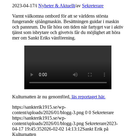
2023-04-17
/
i
Nyheter & Aktuellt
/
av
Sekreterare
Varmt välkomna ombord för att se världens största
fungerande sjöångmaskin. Besättningen guidar i maskin
och pannrum. Du får höra om tiden när fartyget var i aktiv
tjänst som isbrytare och givetvis får du möjlighet att höra
mer om Sankt Eriks vänförening.
Kulturnatten är nu genomförd,
läs reportaget här.
https://sankterik1915.se/wp-
content/uploads/2026/01/blogg-3.png
0
0
Sekreterare
https://sankterik1915.se/wp-
content/uploads/2026/01/blogg-3.png
Sekreterare
2023-
04-17 19:45:35
2026-02-02 14:13:12
Sankt Erik på
Kulturnatten