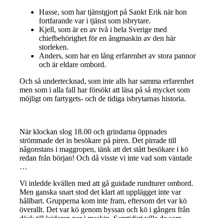
Hasse, som har tjänstgjort på Sankt Erik när hon
fortfarande var i tjänst som isbrytare.
Kjell, som är en av två i hela Sverige med
chiefbehörighet för en ångmaskin av den här
storleken.
Anders, som har en lång erfarenhet av stora pannor
och är eldare ombord.
Och så undertecknad, som inte alls har samma erfarenhet
men som i alla fall har försökt att läsa på så mycket som
möjligt om fartygets- och de tidiga isbrytarnas historia.
När klockan slog 18.00 och grindarna öppnades
strömmade det in besökare på piren. Det pirrade till
någonstans i maggropen, tänk att det stått besökare i kö
redan från början! Och då visste vi inte vad som väntade
…
Vi inledde kvällen med att gå guidade rundturer ombord.
Men ganska snart stod det klart att upplägget inte var
hållbart. Grupperna kom inte fram, eftersom det var kö
överallt. Det var kö genom byssan och kö i gången från