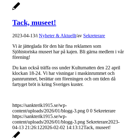
Tack, museet!
2023-04-13
/
i
Nyheter & Aktuellt
/
av
Sekreterare
Vi är jätteglada för den här fina reklamen som
Sjöhistoriska museet har på kajen. Bli gärna medlem i vår
förening!
Du kan också träffa oss under Kulturnatten den 22 april
klockan 18-24. Vi har visningar i maskinrummet och
pannrummet, berättar om föreningen och om tiden då
fartyget bröt is kring Sveriges kuster.
https://sankterik1915.se/wp-
content/uploads/2026/01/blogg-3.png
0
0
Sekreterare
https://sankterik1915.se/wp-
content/uploads/2026/01/blogg-3.png
Sekreterare
2023-
04-13 21:26:12
2026-02-02 14:13:12
Tack, museet!