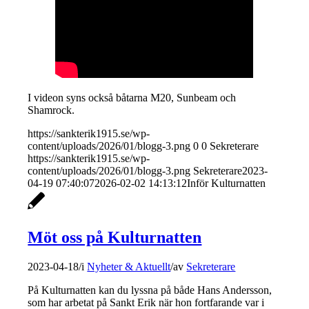
I videon syns också båtarna M20, Sunbeam och
Shamrock.
https://sankterik1915.se/wp-
content/uploads/2026/01/blogg-3.png
0
0
Sekreterare
https://sankterik1915.se/wp-
content/uploads/2026/01/blogg-3.png
Sekreterare
2023-
04-19 07:40:07
2026-02-02 14:13:12
Inför Kulturnatten
Möt oss på Kulturnatten
2023-04-18
/
i
Nyheter & Aktuellt
/
av
Sekreterare
På Kulturnatten kan du lyssna på både Hans Andersson,
som har arbetat på Sankt Erik när hon fortfarande var i