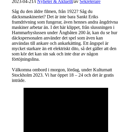
2023-04-21
/
i
Nyheter & Aktuellt
/
av
Sekreterare
Såg du den äldre filmen, från 1922? Såg du
däcksmaskineriet? Det är inte bara Sankt Eriks
framdrivning som fungerar, även hennes andra ångdrivna
maskiner arbetar än. I det här klippet, från slussningen i
Hammarbyslussen under Ångbåten 200 år, kan du se hur
däckspersonalen använder det spel som även kan
användas till ankare och ankarkätting. Ett ångspel är
mycket starkare än ett elektriskt dito, så det gäller att den
som kör det kan sin sak och inte drar av någon
förtöjningslina.
Välkomna ombord i morgon, lördag, under Kulturnatt
Stockholm 2023. Vi har öppet 18 – 24 och det är gratis
inträde.