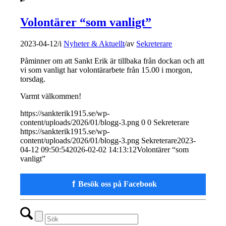
Volontärer “som vanligt”
2023-04-12
/
i
Nyheter & Aktuellt
/
av
Sekreterare
Påminner om att Sankt Erik är tillbaka från dockan och att
vi som vanligt har volontärarbete från 15.00 i morgon,
torsdag.
Varmt välkommen!
https://sankterik1915.se/wp-
content/uploads/2026/01/blogg-3.png
0
0
Sekreterare
https://sankterik1915.se/wp-
content/uploads/2026/01/blogg-3.png
Sekreterare
2023-
04-12 09:50:54
2026-02-02 14:13:12
Volontärer “som
vanligt”
f
Besök oss på Facebook