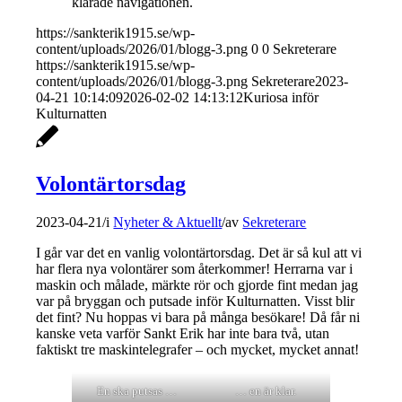
klarade navigationen.
https://sankterik1915.se/wp-
content/uploads/2026/01/blogg-3.png
0
0
Sekreterare
https://sankterik1915.se/wp-
content/uploads/2026/01/blogg-3.png
Sekreterare
2023-
04-21 10:14:09
2026-02-02 14:13:12
Kuriosa inför
Kulturnatten
Volontärtorsdag
2023-04-21
/
i
Nyheter & Aktuellt
/
av
Sekreterare
I går var det en vanlig volontärtorsdag. Det är så kul att vi
har flera nya volontärer som återkommer! Herrarna var i
maskin och målade, märkte rör och gjorde fint medan jag
var på bryggan och putsade inför Kulturnatten. Visst blir
det fint? Nu hoppas vi bara på många besökare! Då får ni
kanske veta varför Sankt Erik har inte bara två, utan
faktiskt tre maskintelegrafer – och mycket, mycket annat!
En ska putsas …
… en är klar.