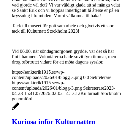
vad gjorde väl det? Vi var väldigt glada att så många velat
se Sankt Erik och vi hoppas innerligt att få återse er på en
kryssning i framtiden. Varmt välkomna tillbaka!
Tack till museet för gott samarbete och givetvis ett stort
tack till Kulturnatt Stockholm 2023!
Vid 06.00, när söndagmorgonen grydde, var det så här
fint i hamnen. Volontärerna hade sovit fyra timmar, men
drog oförtrutet vidare för att möta dagens sysslor.
https://sankterik1915.se/wp-
content/uploads/2026/01/blogg-3.png
0
0
Sekreterare
https://sankterik1915.se/wp-
content/uploads/2026/01/blogg-3.png
Sekreterare
2023-
04-23 15:41:07
2026-02-02 14:13:12
Kulturnatt Stockholm
genomförd
Kuriosa inför Kulturnatten