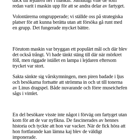
däck till lejdaren ner i maskin. Samtidigt ville de som
redan varit i maskin upp för att se andra delar av fartyget.
Volontärerna omgrupperade; vi ställde oss på strategiska
platser för att kunna berätta utan att försöka gå runt med
en grupp. Det fungerade mycket bättre.
Förutom maskin var bryggan ett populärt mål och där blev
det också trångt. Vi hade tänkt stäng till där när mörkret
föll, men riggade istället en lampa i lejdaren eftersom
trycket var stort.
Sakta sänkte sig vårskymningen, men piren badade i ljus
och besökarna fortsatte att strömma in och ut till tonerna
av Linus dragspel. Både nuvarande och förre museichefen
sågs i vimlet.
En del besökare visste inte något i förväg om fartyget utan
kom för att de var nyfikna. De fascinerades av hennes
historia och tyckte att hon var vacker. När de fick höra att
hon fortfarande kan lämna kaj blev de väldigt
imponerade.