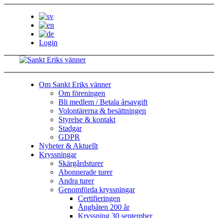
Login
Om Sankt Eriks vänner
Om föreningen
Bli medlem / Betala årsavgift
Volontärerna & besättningen
Styrelse & kontakt
Stadgar
GDPR
Nyheter & Aktuellt
Kryssningar
Skärgårdsturer
Abonnerade turer
Andra turer
Genomförda kryssningar
Certifieringen
Ångbåten 200 år
Kryssning 30 september