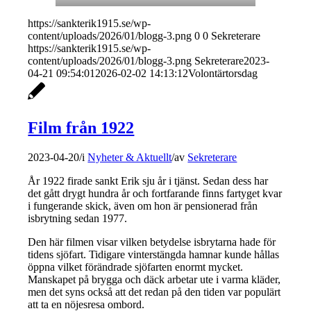
https://sankterik1915.se/wp-
content/uploads/2026/01/blogg-3.png
0
0
Sekreterare
https://sankterik1915.se/wp-
content/uploads/2026/01/blogg-3.png
Sekreterare
2023-
04-21 09:54:01
2026-02-02 14:13:12
Volontärtorsdag
Film från 1922
2023-04-20
/
i
Nyheter & Aktuellt
/
av
Sekreterare
År 1922 firade sankt Erik sju år i tjänst. Sedan dess har
det gått drygt hundra år och fortfarande finns fartyget kvar
i fungerande skick, även om hon är pensionerad från
isbrytning sedan 1977.
Den här filmen visar vilken betydelse isbrytarna hade för
tidens sjöfart. Tidigare vinterstängda hamnar kunde hållas
öppna vilket förändrade sjöfarten enormt mycket.
Manskapet på brygga och däck arbetar ute i varma kläder,
men det syns också att det redan på den tiden var populärt
att ta en nöjesresa ombord.