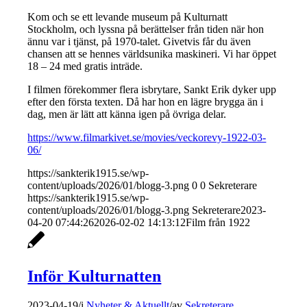
Kom och se ett levande museum på Kulturnatt
Stockholm, och lyssna på berättelser från tiden när hon
ännu var i tjänst, på 1970-talet. Givetvis får du även
chansen att se hennes världsunika maskineri. Vi har öppet
18 – 24 med gratis inträde.
I filmen förekommer flera isbrytare, Sankt Erik dyker upp
efter den första texten. Då har hon en lägre brygga än i
dag, men är lätt att känna igen på övriga delar.
https://www.filmarkivet.se/movies/veckorevy-1922-03-
06/
https://sankterik1915.se/wp-
content/uploads/2026/01/blogg-3.png
0
0
Sekreterare
https://sankterik1915.se/wp-
content/uploads/2026/01/blogg-3.png
Sekreterare
2023-
04-20 07:44:26
2026-02-02 14:13:12
Film från 1922
Inför Kulturnatten
2023-04-19
/
i
Nyheter & Aktuellt
/
av
Sekreterare