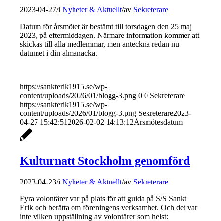
2023-04-27
/
i
Nyheter & Aktuellt
/
av
Sekreterare
Datum för årsmötet är bestämt till torsdagen den 25 maj
2023, på eftermiddagen. Närmare information kommer att
skickas till alla medlemmar, men anteckna redan nu
datumet i din almanacka.
https://sankterik1915.se/wp-
content/uploads/2026/01/blogg-3.png
0
0
Sekreterare
https://sankterik1915.se/wp-
content/uploads/2026/01/blogg-3.png
Sekreterare
2023-
04-27 15:42:51
2026-02-02 14:13:12
Årsmötesdatum
Kulturnatt Stockholm genomförd
2023-04-23
/
i
Nyheter & Aktuellt
/
av
Sekreterare
Fyra volontärer var på plats för att guida på S/S Sankt
Erik och berätta om föreningens verksamhet. Och det var
inte vilken uppställning av volontärer som helst: