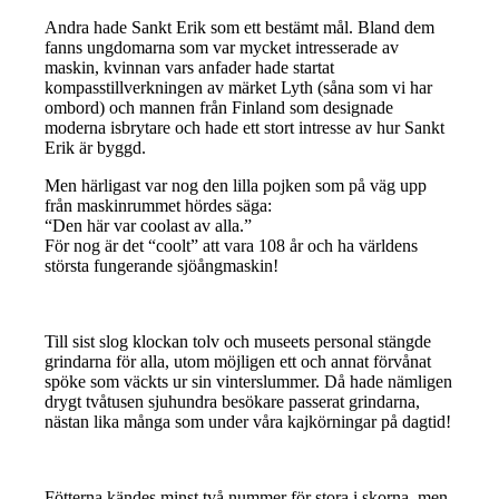
Andra hade Sankt Erik som ett bestämt mål. Bland dem
fanns ungdomarna som var mycket intresserade av
maskin, kvinnan vars anfader hade startat
kompasstillverkningen av märket Lyth (såna som vi har
ombord) och mannen från Finland som designade
moderna isbrytare och hade ett stort intresse av hur Sankt
Erik är byggd.
Men härligast var nog den lilla pojken som på väg upp
från maskinrummet hördes säga:
“Den här var coolast av alla.”
För nog är det “coolt” att vara 108 år och ha världens
största fungerande sjöångmaskin!
Till sist slog klockan tolv och museets personal stängde
grindarna för alla, utom möjligen ett och annat förvånat
spöke som väckts ur sin vinterslummer. Då hade nämligen
drygt tvåtusen sjuhundra besökare passerat grindarna,
nästan lika många som under våra kajkörningar på dagtid!
Fötterna kändes minst två nummer för stora i skorna, men